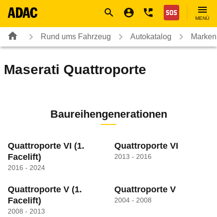
Navigation
Suche
Seiteninhalt
Fußzeile
Nothilfe
MENÜ
Rund ums Fahrzeug
Autokatalog
Marken
Maserati
Quattroporte
Baureihengenerationen
Quattroporte VI
(1.
Quattroporte VI
Facelift)
2013 - 2016
2016 - 2024
Quattroporte V
(1.
Quattroporte V
Facelift)
2004 - 2008
2008 - 2013