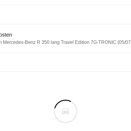
osten
in Mercedes-Benz R 350 lang Travel Edition 7G-TRONIC (05/07 
n Autos
edes-Benz R-Klasse
des-Benz R 350 lang Travel E
s derselben Baureihengeneration wie das ausgewähl
cm
m