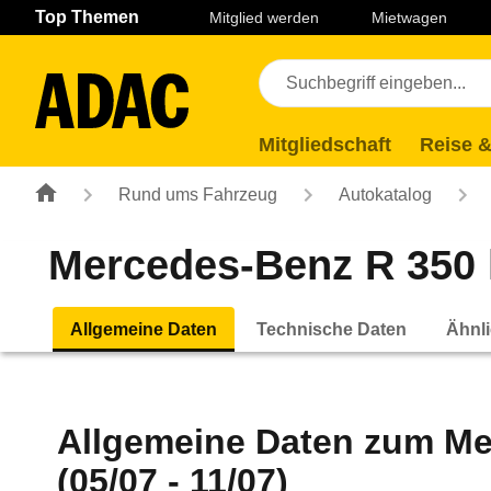
Navigation
Suche
Seiteninhalt
Fußzeile
Top Themen
Mitglied werden
Mietwagen
Mitgliedschaft
Reise &
Rund ums Fahrzeug
Autokatalog
Mercedes-Benz R 350 l
Allgemeine Daten
Technische Daten
Ähnli
Allgemeine Daten zum
Me
(05/07 - 11/07)