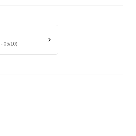
- 05/10)
dition 7G-TRONIC (05/09 - 05
te Fahrzeug.