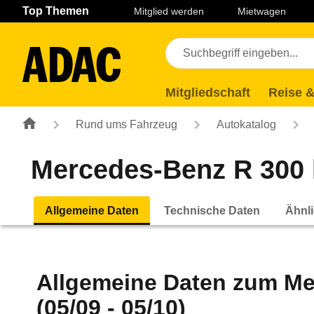
Navigation
Suche
Seiteninhalt
Fußzeile
Top Themen
Mitglied werden
Mietwagen
Mitgliedschaft
Reise &
Rund ums Fahrzeug
Autokatalog
Mercedes-Benz R 300 l
Allgemeine Daten
Technische Daten
Ähnli
Allgemeine Daten zum
Me
(05/09 - 05/10)