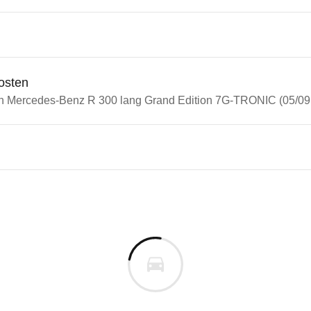
osten
in Mercedes-Benz R 300 lang Grand Edition 7G-TRONIC (05/09 
n Autos
edes-Benz R-Klasse
des-Benz R 300 lang Grand E
s derselben Baureihengeneration wie das ausgewähl
cm
m