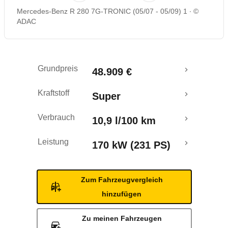
Mercedes-Benz R 280 7G-TRONIC (05/07 - 05/09) 1
©
Rückrufe & Mängel
ADAC
Grundpreis
48.909 €
Kraftstoff
Super
Verbrauch
10,9 l/100 km
Leistung
170 kW (231 PS)
Zum Fahrzeugvergleich
hinzufügen
Zu meinen Fahrzeugen