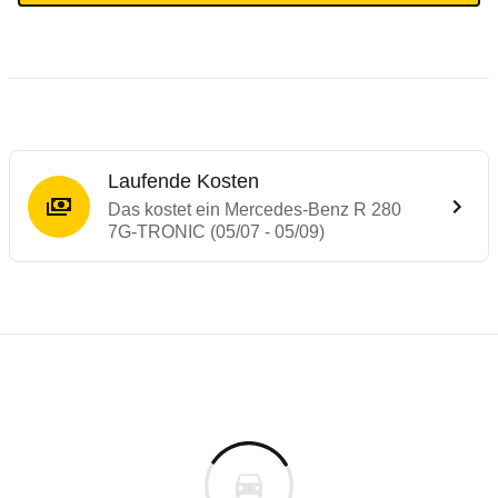
Laufende Kosten
Das kostet ein Mercedes-Benz R 280
7G-TRONIC (05/07 - 05/09)
Testergebnisse von ähnlichen Autos
Laufende Kosten
Rückrufe & Mängel des Mercedes-Benz R-
Technische Daten des
Mercedes-Benz R 2
Hier finden Sie eine Übersicht aller Autotests aus de
Individuelle Berechnung
Berechnung
Alle Rückrufe
s