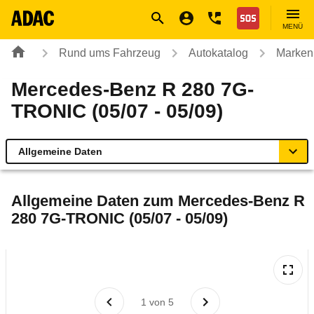
Navigation
Suche
Seiteninhalt
Fußzeile
Nothilfe
MENÜ
Rund ums Fahrzeug
Autokatalog
Marken
Mercedes-Benz R 280 7G-
TRONIC (05/07 - 05/09)
Allgemeine Daten
Allgemeine Daten
Allgemeine Daten zum
Mercedes-Benz R
280 7G-TRONIC (05/07 - 05/09)
Technische Daten
Ähnliche Autotests
Laufende Kosten
1
von
5