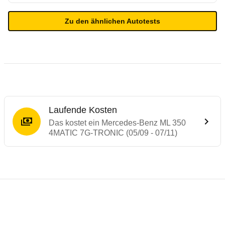
Zu den ähnlichen Autotests
Laufende Kosten
Das kostet ein Mercedes-Benz ML 350
4MATIC 7G-TRONIC (05/09 - 07/11)
Testergebnisse von ähnlichen Autos
Laufende Kosten
Rückrufe & Mängel des Mercedes-Benz M-
Crashtest Mercedes ML-Klasse
Technische Daten des
Mercedes-Benz ML 
Hier finden Sie eine Übersicht aller Autotests aus de