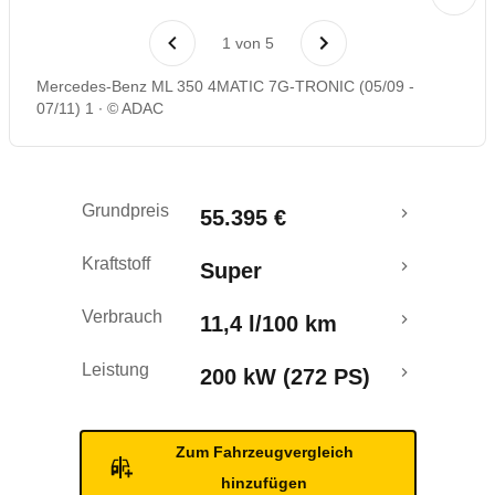
Laufende Kosten
1
von
5
Rückrufe & Mängel
Mercedes-Benz ML 350 4MATIC 7G-TRONIC (05/09 -
07/11) 1
© ADAC
Crashtest
Grundpreis
55.395 €
Kraftstoff
Super
Verbrauch
11,4 l/100 km
Leistung
200 kW (272 PS)
Zum Fahrzeugvergleich
hinzufügen