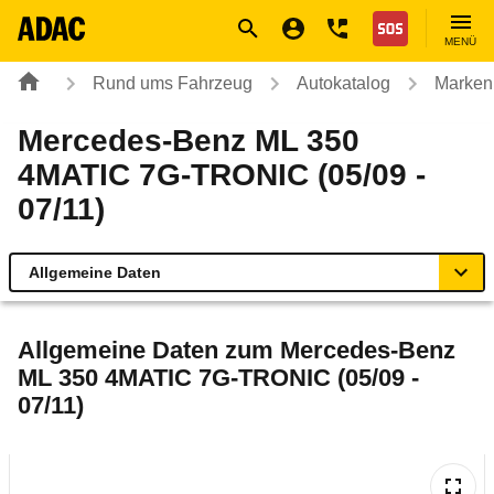
Navigation
Suche
Seiteninhalt
Fußzeile
Nothilfe
MENÜ
Rund ums Fahrzeug
Autokatalog
Marken
Mercedes-Benz ML 350
4MATIC 7G-TRONIC (05/09 -
07/11)
Allgemeine Daten
Allgemeine Daten
Allgemeine Daten zum
Mercedes-Benz
ML 350 4MATIC 7G-TRONIC (05/09 -
Technische Daten
07/11)
Ähnliche Autotests