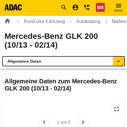
Navigation
Suche
Seiteninhalt
Fußzeile
Nothilfe
MENÜ
Rund ums Fahrzeug
Autokatalog
Marken
Mercedes-Benz GLK 200
(10/13 - 02/14)
Allgemeine Daten
Allgemeine Daten
Allgemeine Daten zum
Mercedes-Benz
GLK 200 (10/13 - 02/14)
Technische Daten
Ähnliche Autotests
Laufende Kosten
1
von
5