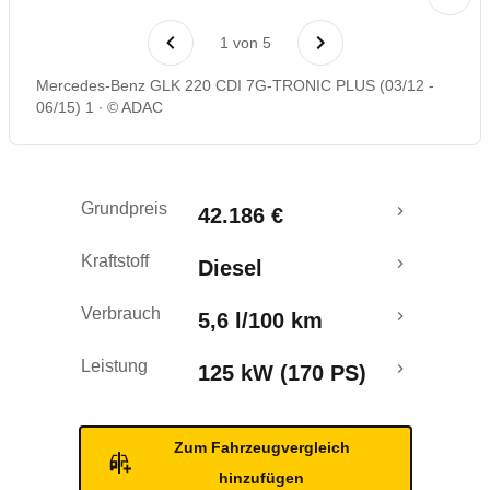
Laufende Kosten
1
von
5
Rückrufe & Mängel
Mercedes-Benz GLK 220 CDI 7G-TRONIC PLUS (03/12 -
06/15) 1
© ADAC
Crashtest
Grundpreis
42.186 €
Kraftstoff
Diesel
Verbrauch
5,6 l/100 km
Leistung
125 kW (170 PS)
Zum Fahrzeugvergleich
hinzufügen