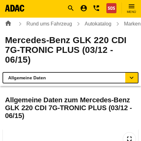
Navigation
Suche
Seiteninhalt
Fußzeile
Nothilfe
MENÜ
Rund ums Fahrzeug
Autokatalog
Marken
Mercedes-Benz GLK 220 CDI
7G-TRONIC PLUS (03/12 -
06/15)
Allgemeine Daten
Allgemeine Daten
Allgemeine Daten zum
Mercedes-Benz
GLK 220 CDI 7G-TRONIC PLUS (03/12 -
Technische Daten
06/15)
Ähnliche Autotests