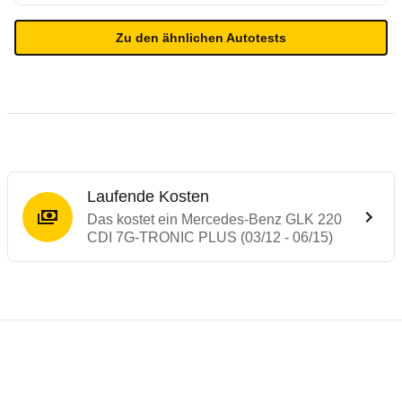
Zu den ähnlichen Autotests
Laufende Kosten
Das kostet ein Mercedes-Benz GLK 220
CDI 7G-TRONIC PLUS (03/12 - 06/15)
Testergebnisse von ähnlichen Autos
Laufende Kosten
Rückrufe & Mängel des Mercedes-Benz GL
Crashtest Mercedes GLK
Technische Daten des
Mercedes-Benz GLK
Hier finden Sie eine Übersicht aller Autotests aus de