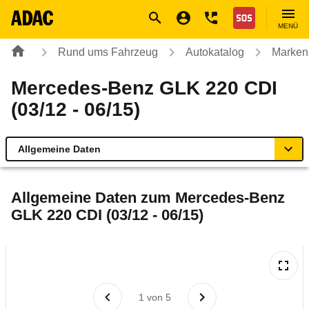
Navigation
Suche
Seiteninhalt
Fußzeile
Nothilfe
MENÜ
Rund ums Fahrzeug
Autokatalog
Marken
Mercedes-Benz GLK 220 CDI
(03/12 - 06/15)
Allgemeine Daten
Allgemeine Daten
Allgemeine Daten zum
Mercedes-Benz
GLK 220 CDI (03/12 - 06/15)
Technische Daten
Ähnliche Autotests
Laufende Kosten
1
von
5