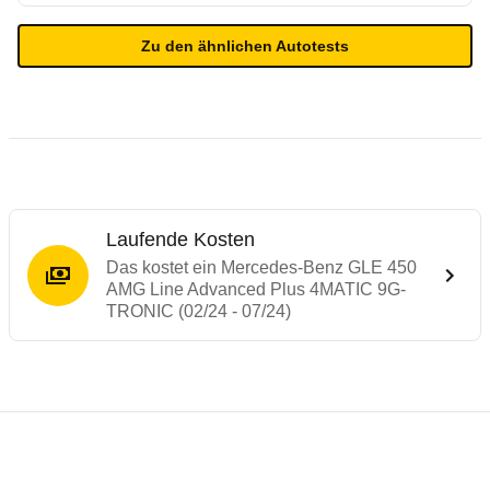
Zu den ähnlichen Autotests
Laufende Kosten
Das kostet ein Mercedes-Benz GLE 450
AMG Line Advanced Plus 4MATIC 9G-
TRONIC (02/24 - 07/24)
Testergebnisse von ähnlichen Autos
Laufende Kosten
Rückrufe & Mängel des Mercedes-Benz G
Technische Daten des
Mercedes-Benz GLE