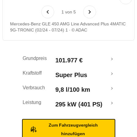
Laufende Kosten
1
von
5
Rückrufe & Mängel
Mercedes-Benz GLE 450 AMG Line Advanced Plus 4MATIC
9G-TRONIC (02/24 - 07/24) 1
© ADAC
Grundpreis
101.977 €
Kraftstoff
Super Plus
Verbrauch
9,8 l/100 km
Leistung
295 kW (401 PS)
Zum Fahrzeugvergleich
hinzufügen