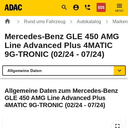
Navigation
Suche
Seiteninhalt
Fußzeile
Nothilfe
MENÜ
Rund ums Fahrzeug
Autokatalog
Marken
Mercedes-Benz GLE 450 AMG
Line Advanced Plus 4MATIC
9G-TRONIC (02/24 - 07/24)
Allgemeine Daten
Allgemeine Daten
Allgemeine Daten zum
Mercedes-Benz
GLE 450 AMG Line Advanced Plus
Technische Daten
4MATIC 9G-TRONIC (02/24 - 07/24)
Ähnliche Autotests