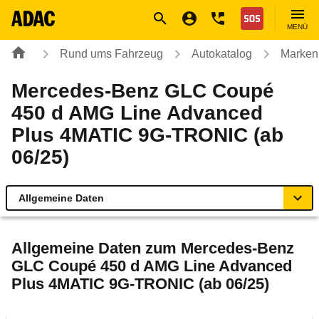
Navigation
Suche
Seiteninhalt
Fußzeile
Nothilfe
MENÜ
Rund ums Fahrzeug
Autokatalog
Marken
Mercedes-Benz GLC Coupé
450 d AMG Line Advanced
Plus 4MATIC 9G-TRONIC (ab
06/25)
Allgemeine Daten
Allgemeine Daten
Allgemeine Daten zum
Mercedes-Benz
GLC Coupé 450 d AMG Line Advanced
Technische Daten
Plus 4MATIC 9G-TRONIC (ab 06/25)
Ähnliche Autotests