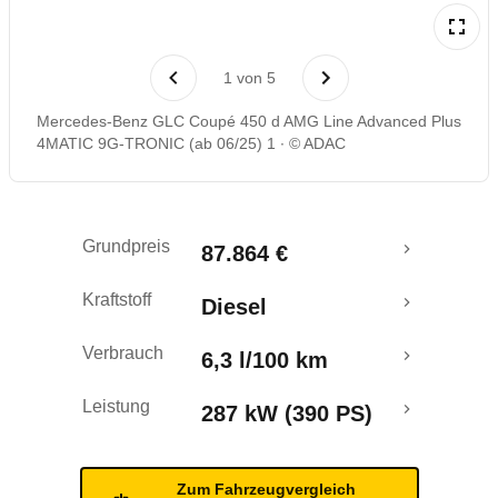
Laufende Kosten
1
von
5
Rückrufe & Mängel
Mercedes-Benz GLC Coupé 450 d AMG Line Advanced Plus
4MATIC 9G-TRONIC (ab 06/25) 1
© ADAC
Grundpreis
87.864 €
Kraftstoff
Diesel
Verbrauch
6,3 l/100 km
Leistung
287 kW (390 PS)
Zum Fahrzeugvergleich