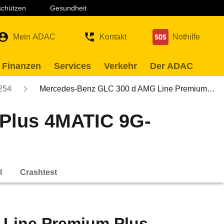
 schützen
Gesundheit
Mein ADAC
Kontakt
Nothilfe
 Finanzen
Services
Verkehr
Der ADAC
254
Mercedes-Benz GLC 300 d AMG Line Premium…
Plus 4MATIC 9G-
l
Crashtest
Line Premium Plus