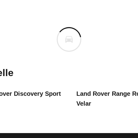
n Autos
cedes-Benz GLC
LC
edes-Benz GLC 300 d AMG Li
s derselben Baureihengeneration wie das ausgewähl
ffern, Kopfairbags sowie optischen und akustischen
m
uges informieren. Welche Fahrzeuge genau betroffe
lle
s-Benz GLC 254 (ab 2022)
over Discovery Sport
Land Rover Range R
Velar
dieses Produkt beträgt 5 von möglichen 5 Sternen.
mium 4MATIC 9G-TRONIC
-Benz
GLC 300 de AMG Line Premium 4MATIC 9G-TRONIC
/21), EQE 295 (ab 05/22), GLC 254 (ab 10/22)