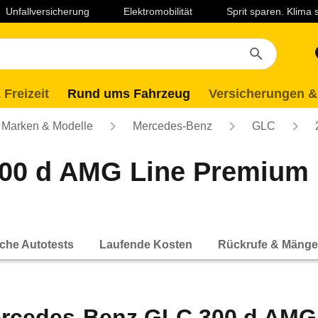
Unfallversicherung
Elektromobilität
Sprit sparen. Klima
 Freizeit
Rund ums Fahrzeug
Versicherungen &
Marken & Modelle
Mercedes-Benz
GLC
00 d AMG Line Premium 
che Autotests
Laufende Kosten
Rückrufe & Mänge
rcedes-Benz GLC 300 d AMG 