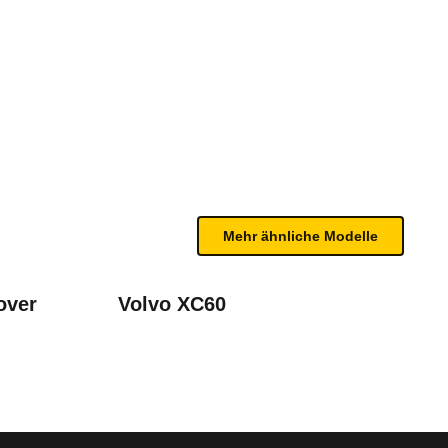
ne Premium Plus 4MATIC 9G-
te Fahrzeug.
 Gurtwarnern in der ersten und zweiten Sitzreihe m
n sind, entnehmen Sie bitte dem Rückruf, da häufi
Mehr ähnliche Modelle
over
Volvo XC60