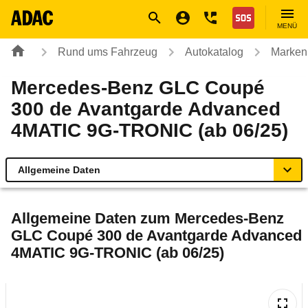
Navigation
Suche
Seiteninhalt
Fußzeile
Nothilfe
MENÜ
Rund ums Fahrzeug
Autokatalog
Marken
Mercedes-Benz GLC Coupé
300 de Avantgarde Advanced
4MATIC 9G-TRONIC (ab 06/25)
Allgemeine Daten
Allgemeine Daten
Allgemeine Daten zum
Mercedes-Benz
GLC Coupé 300 de Avantgarde Advanced
Technische Daten
4MATIC 9G-TRONIC (ab 06/25)
Ähnliche Autotests