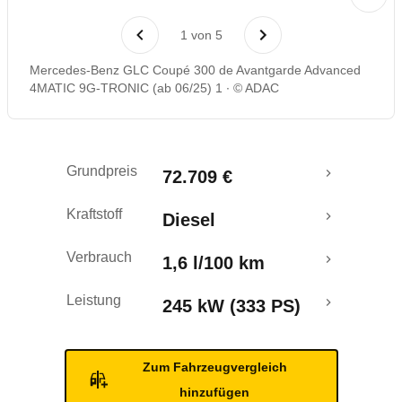
Laufende Kosten
1
von
5
Rückrufe & Mängel
Mercedes-Benz GLC Coupé 300 de Avantgarde Advanced
4MATIC 9G-TRONIC (ab 06/25) 1
© ADAC
Reichweitenrechner
Grundpreis
72.709 €
Kraftstoff
Diesel
Verbrauch
1,6 l/100 km
Leistung
245 kW (333 PS)
Zum Fahrzeugvergleich
hinzufügen