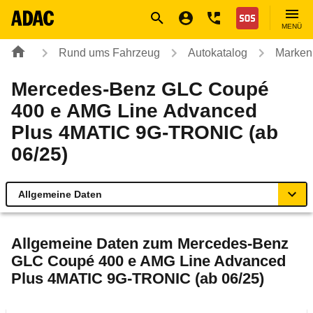
Navigation
Suche
Seiteninhalt
Fußzeile
Nothilfe
MENÜ
Rund ums Fahrzeug
Autokatalog
Marken
Mercedes-Benz GLC Coupé
400 e AMG Line Advanced
Plus 4MATIC 9G-TRONIC (ab
06/25)
Allgemeine Daten
Allgemeine Daten
Allgemeine Daten zum
Mercedes-Benz
GLC Coupé 400 e AMG Line Advanced
Technische Daten
Plus 4MATIC 9G-TRONIC (ab 06/25)
Ähnliche Autotests