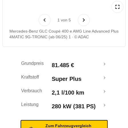
Laufende Kosten
1
von
5
Rückrufe & Mängel
Mercedes-Benz GLC Coupé 400 e AMG Line Advanced Plus
4MATIC 9G-TRONIC (ab 06/25) 1
© ADAC
Reichweitenrechner
Grundpreis
81.485 €
Kraftstoff
Super Plus
Verbrauch
2,1 l/100 km
Leistung
280 kW (381 PS)
Zum Fahrzeugvergleich