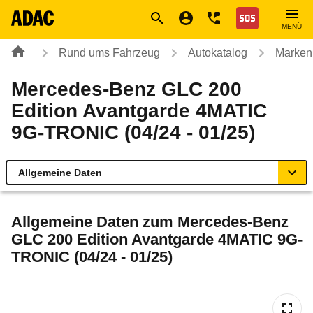
Navigation
Suche
Seiteninhalt
Fußzeile
Nothilfe
MENÜ
Rund ums Fahrzeug
Autokatalog
Marken
Mercedes-Benz GLC 200
Edition Avantgarde 4MATIC
9G-TRONIC (04/24 - 01/25)
Allgemeine Daten
Allgemeine Daten
Allgemeine Daten zum
Mercedes-Benz
GLC 200 Edition Avantgarde 4MATIC 9G-
Technische Daten
TRONIC (04/24 - 01/25)
Ähnliche Autotests