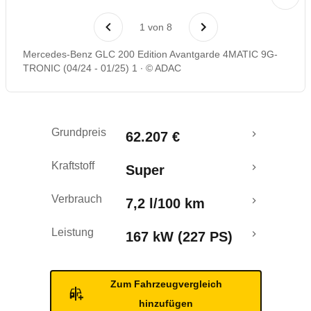
Laufende Kosten
1
von
8
Rückrufe & Mängel
Mercedes-Benz GLC 200 Edition Avantgarde 4MATIC 9G-
TRONIC (04/24 - 01/25) 1
© ADAC
Crashtest
Grundpreis
62.207 €
Kraftstoff
Super
Verbrauch
7,2 l/100 km
Leistung
167 kW (227 PS)
Zum Fahrzeugvergleich
hinzufügen