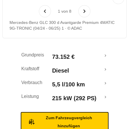
Laufende Kosten
1
von
8
Rückrufe & Mängel
Mercedes-Benz GLC 300 d Avantgarde Premium 4MATIC
9G-TRONIC (04/24 - 06/25) 1
© ADAC
Crashtest
Grundpreis
73.152 €
Kraftstoff
Diesel
Verbrauch
5,5 l/100 km
Leistung
215 kW (292 PS)
Zum Fahrzeugvergleich
hinzufügen