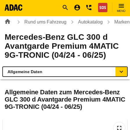
Navigation
Suche
Seiteninhalt
Fußzeile
Nothilfe
MENÜ
Rund ums Fahrzeug
Autokatalog
Marken
Mercedes-Benz GLC 300 d
Avantgarde Premium 4MATIC
9G-TRONIC (04/24 - 06/25)
Allgemeine Daten
Allgemeine Daten
Allgemeine Daten zum
Mercedes-Benz
GLC 300 d Avantgarde Premium 4MATIC
Technische Daten
9G-TRONIC (04/24 - 06/25)
Ähnliche Autotests