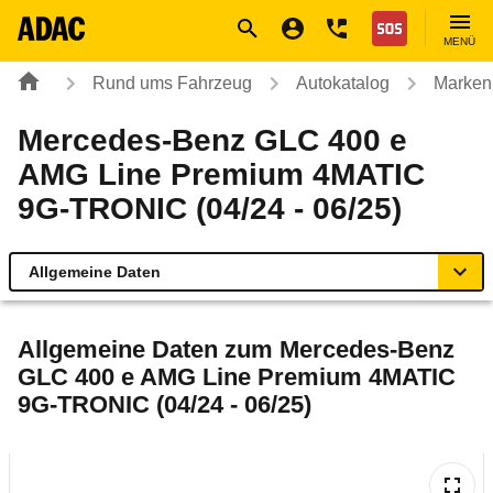
Navigation
Suche
Seiteninhalt
Fußzeile
Nothilfe
MENÜ
Rund ums Fahrzeug
Autokatalog
Marken
Mercedes-Benz GLC 400 e
AMG Line Premium 4MATIC
9G-TRONIC (04/24 - 06/25)
Allgemeine Daten
Allgemeine Daten
Allgemeine Daten zum
Mercedes-Benz
GLC 400 e AMG Line Premium 4MATIC
Technische Daten
9G-TRONIC (04/24 - 06/25)
Ähnliche Autotests