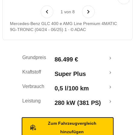
Laufende Kosten
1
von
8
Rückrufe & Mängel
Mercedes-Benz GLC 400 e AMG Line Premium 4MATIC
9G-TRONIC (04/24 - 06/25) 1
© ADAC
Reichweitenrechner
Crashtest
Grundpreis
86.499 €
Kraftstoff
Super Plus
Verbrauch
0,5 l/100 km
Leistung
280 kW (381 PS)
Zum Fahrzeugvergleich
hinzufügen