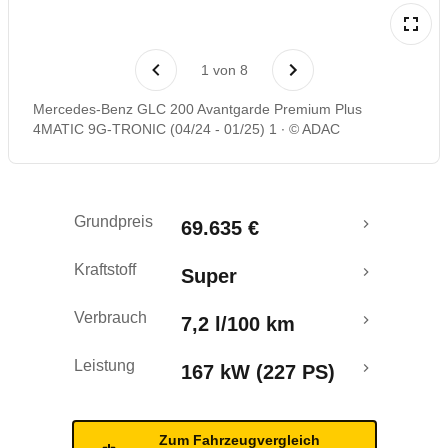
Laufende Kosten
1
von
8
Rückrufe & Mängel
Mercedes-Benz GLC 200 Avantgarde Premium Plus
4MATIC 9G-TRONIC (04/24 - 01/25) 1
© ADAC
Crashtest
Grundpreis
69.635 €
Kraftstoff
Super
Verbrauch
7,2 l/100 km
Leistung
167 kW (227 PS)
Zum Fahrzeugvergleich