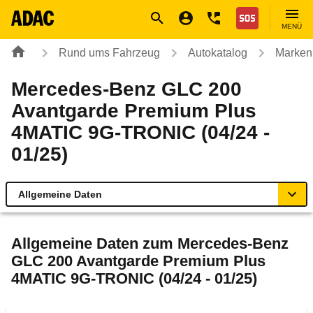
Navigation
Suche
Seiteninhalt
Fußzeile
Nothilfe
MENÜ
Rund ums Fahrzeug
Autokatalog
Marken
Mercedes-Benz GLC 200
Avantgarde Premium Plus
4MATIC 9G-TRONIC (04/24 -
01/25)
Allgemeine Daten
Allgemeine Daten
Allgemeine Daten zum
Mercedes-Benz
GLC 200 Avantgarde Premium Plus
Technische Daten
4MATIC 9G-TRONIC (04/24 - 01/25)
Ähnliche Autotests