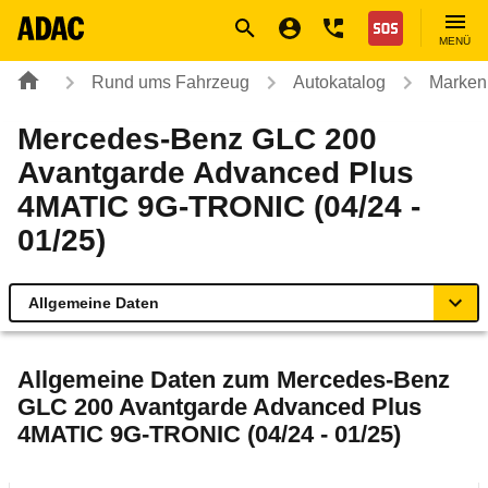
Navigation
Suche
Seiteninhalt
Fußzeile
Nothilfe
MENÜ
Rund ums Fahrzeug
Autokatalog
Marken
Mercedes-Benz GLC 200
Avantgarde Advanced Plus
4MATIC 9G-TRONIC (04/24 -
01/25)
Allgemeine Daten
Allgemeine Daten
Allgemeine Daten zum
Mercedes-Benz
GLC 200 Avantgarde Advanced Plus
Technische Daten
4MATIC 9G-TRONIC (04/24 - 01/25)
Ähnliche Autotests