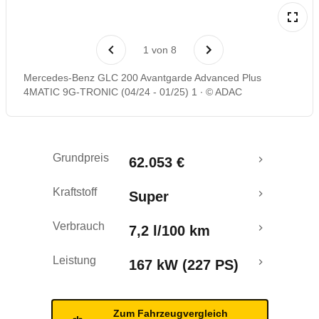
Laufende Kosten
1
von
8
Rückrufe & Mängel
Mercedes-Benz GLC 200 Avantgarde Advanced Plus
4MATIC 9G-TRONIC (04/24 - 01/25) 1
© ADAC
Crashtest
Grundpreis
62.053 €
Kraftstoff
Super
Verbrauch
7,2 l/100 km
Leistung
167 kW (227 PS)
Zum Fahrzeugvergleich