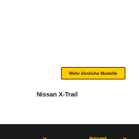
e Premium Plus 4MATIC 9G-T
te Fahrzeug.
 Gurtwarnern in der ersten und zweiten Sitzreihe m
n sind, entnehmen Sie bitte dem Rückruf, da häufi
Mehr ähnliche Modelle
Nissan X-Trail
Motorwelt