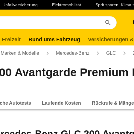
Unfallversicherung
Elektromobilität
Sprit sparen. Klima
 Freizeit
Rund ums Fahrzeug
Versicherungen &
Marken & Modelle
Mercedes-Benz
GLC
00 Avantgarde Premium 
)
che Autotests
Laufende Kosten
Rückrufe & Mänge
rcedes-Benz GLC 200 Avantg