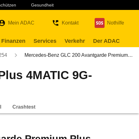
 schützen
Gesundheit
Mein ADAC
Kontakt
Nothilfe
 Finanzen
Services
Verkehr
Der ADAC
254
Mercedes-Benz GLC 200 Avantgarde Premium…
Plus 4MATIC 9G-
l
Crashtest
arde Premium Plus