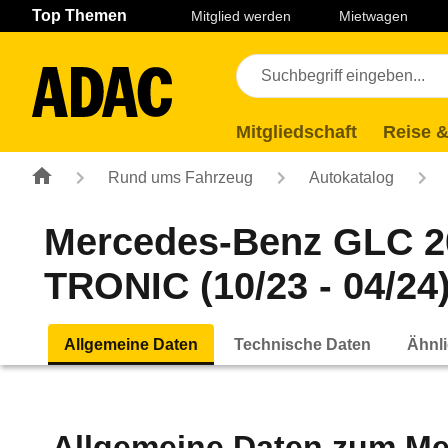
Navigation
Suche
Seiteninhalt
Fußzeile
Top Themen
Mitglied werden
Mietwagen
Mitgliedschaft
Reise &
Rund ums Fahrzeug
Autokatalog
Mercedes-Benz GLC 2
TRONIC (10/23 - 04/24
Allgemeine Daten
Technische Daten
Ähnli
Allgemeine Daten zum
Me