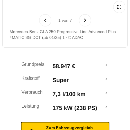
Laufende Kosten
1
von
7
Rückrufe & Mängel
Mercedes-Benz GLA 250 Progressive Line Advanced Plus
4MATIC 8G-DCT (ab 01/25) 1
© ADAC
Grundpreis
58.947 €
Kraftstoff
Super
Verbrauch
7,3 l/100 km
Leistung
175 kW (238 PS)
Zum Fahrzeugvergleich