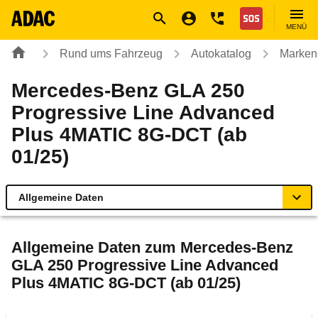
Navigation
Suche
Seiteninhalt
Fußzeile
Nothilfe
MENÜ
Rund ums Fahrzeug
Autokatalog
Marken
Mercedes-Benz GLA 250
Progressive Line Advanced
Plus 4MATIC 8G-DCT (ab
01/25)
Allgemeine Daten
Allgemeine Daten
Allgemeine Daten zum
Mercedes-Benz
GLA 250 Progressive Line Advanced
Technische Daten
Plus 4MATIC 8G-DCT (ab 01/25)
Ähnliche Autotests