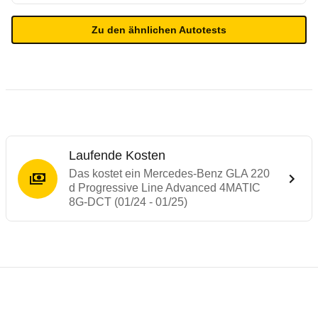
Zu den ähnlichen Autotests
Laufende Kosten
Das kostet ein Mercedes-Benz GLA 220
d Progressive Line Advanced 4MATIC
8G-DCT (01/24 - 01/25)
Testergebnisse von ähnlichen Autos
Laufende Kosten
Rückrufe & Mängel des Mercedes-Benz G
Technische Daten des
Mercedes-Benz GLA