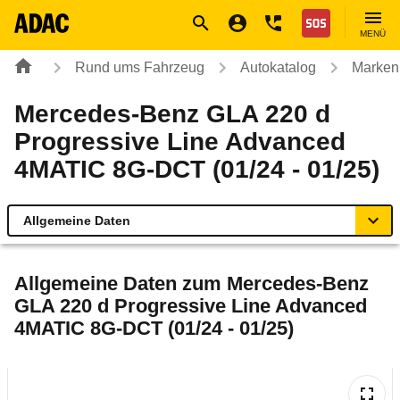
Navigation
Suche
Seiteninhalt
Fußzeile
Nothilfe
MENÜ
Rund ums Fahrzeug
Autokatalog
Marken
Mercedes-Benz GLA 220 d
Progressive Line Advanced
4MATIC 8G-DCT (01/24 - 01/25)
Allgemeine Daten
Allgemeine Daten
Allgemeine Daten zum
Mercedes-Benz
GLA 220 d Progressive Line Advanced
Technische Daten
4MATIC 8G-DCT (01/24 - 01/25)
Ähnliche Autotests