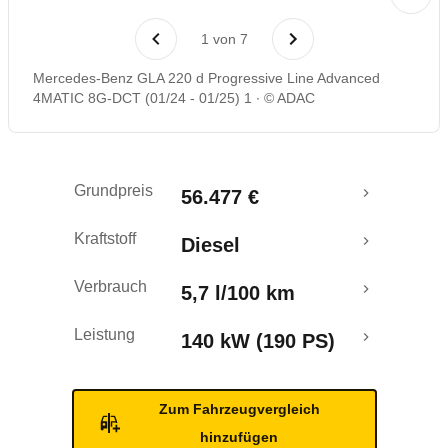
Laufende Kosten
1
von
7
Rückrufe & Mängel
Mercedes-Benz GLA 220 d Progressive Line Advanced
4MATIC 8G-DCT (01/24 - 01/25) 1
© ADAC
Grundpreis
56.477 €
Kraftstoff
Diesel
Verbrauch
5,7 l/100 km
Leistung
140 kW (190 PS)
Zum Fahrzeugvergleich
hinzufügen