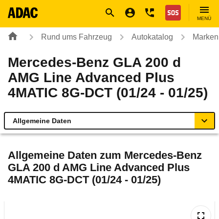
Navigation
Suche
Seiteninhalt
Fußzeile
Nothilfe
MENÜ
Rund ums Fahrzeug
Autokatalog
Marken
Mercedes-Benz GLA 200 d
AMG Line Advanced Plus
4MATIC 8G-DCT (01/24 - 01/25)
Allgemeine Daten
Allgemeine Daten
Allgemeine Daten zum
Mercedes-Benz
GLA 200 d AMG Line Advanced Plus
Technische Daten
4MATIC 8G-DCT (01/24 - 01/25)
Ähnliche Autotests