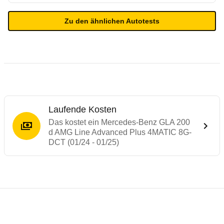
Zu den ähnlichen Autotests
Laufende Kosten
Das kostet ein Mercedes-Benz GLA 200
d AMG Line Advanced Plus 4MATIC 8G-
DCT (01/24 - 01/25)
Testergebnisse von ähnlichen Autos
Laufende Kosten
Rückrufe & Mängel des Mercedes-Benz G
Technische Daten des
Mercedes-Benz GLA