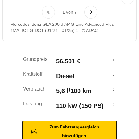
Laufende Kosten
1
von
7
Rückrufe & Mängel
Mercedes-Benz GLA 200 d AMG Line Advanced Plus
4MATIC 8G-DCT (01/24 - 01/25) 1
© ADAC
Grundpreis
56.501 €
Kraftstoff
Diesel
Verbrauch
5,6 l/100 km
Leistung
110 kW (150 PS)
Zum Fahrzeugvergleich
hinzufügen