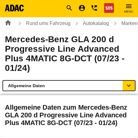
Navigation
Suche
Seiteninhalt
Fußzeile
Nothilfe
MENÜ
Rund ums Fahrzeug
Autokatalog
Marken
Mercedes-Benz GLA 200 d
Progressive Line Advanced
Plus 4MATIC 8G-DCT (07/23 -
01/24)
Allgemeine Daten
Allgemeine Daten
Allgemeine Daten zum
Mercedes-Benz
GLA 200 d Progressive Line Advanced
Technische Daten
Plus 4MATIC 8G-DCT (07/23 - 01/24)
Ähnliche Autotests