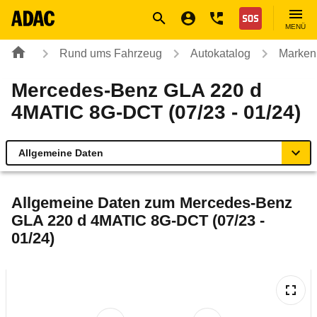
Navigation
Suche
Seiteninhalt
Fußzeile
Nothilfe
MENÜ
Rund ums Fahrzeug
Autokatalog
Marken
Mercedes-Benz GLA 220 d
4MATIC 8G-DCT (07/23 - 01/24)
Allgemeine Daten
Allgemeine Daten
Allgemeine Daten zum
Mercedes-Benz
GLA 220 d 4MATIC 8G-DCT (07/23 -
Technische Daten
01/24)
Ähnliche Autotests
Laufende Kosten