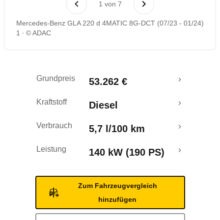
1
von
7
Rückrufe & Mängel
Mercedes-Benz GLA 220 d 4MATIC 8G-DCT (07/23 - 01/24)
1
© ADAC
Grundpreis
53.262 €
Kraftstoff
Diesel
Verbrauch
5,7 l/100 km
Leistung
140 kW (190 PS)
Zum Fahrzeugvergleich
hinzufügen