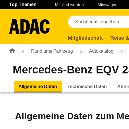
Navigation
Suche
Seiteninhalt
Fußzeile
Top Themen
Mitglied werden
Mietwagen
Mitgliedschaft
Reise &
Rund ums Fahrzeug
Autokatalog
Mercedes-Benz EQV 250
Allgemeine Daten
Technische Daten
Ähnli
Allgemeine Daten zum
Me