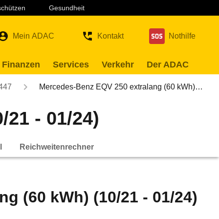
 schützen
Gesundheit
Mein ADAC
Kontakt
Nothilfe
 Finanzen
Services
Verkehr
Der ADAC
447
Mercedes-Benz EQV 250 extralang (60 kWh)…
21 - 01/24)
l
Reichweitenrechner
g (60 kWh) (10/21 - 01/24)