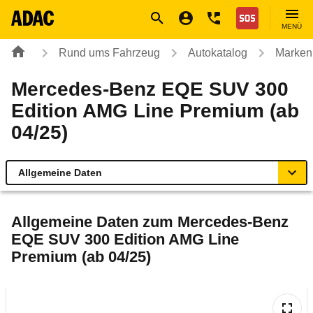
Navigation
Suche
Seiteninhalt
Fußzeile
Nothilfe
MENÜ
Rund ums Fahrzeug
Autokatalog
Marken
Mercedes-Benz EQE SUV 300
Edition AMG Line Premium (ab
04/25)
Allgemeine Daten
Allgemeine Daten
Allgemeine Daten zum
Mercedes-Benz
EQE SUV 300 Edition AMG Line
Technische Daten
Premium (ab 04/25)
Ähnliche Autotests