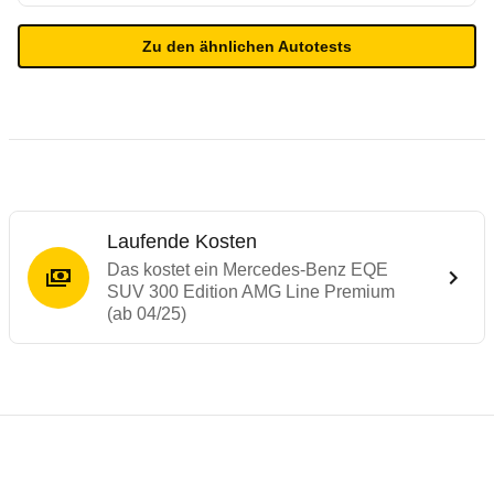
Zu den ähnlichen Autotests
Laufende Kosten
Das kostet ein Mercedes-Benz EQE
SUV 300 Edition AMG Line Premium
(ab 04/25)
Testergebnisse von ähnlichen Autos
Laufende Kosten
Rückrufe & Mängel des Mercedes-Benz E
Reichweitenrechner
Crashtest Mercedes-EQ EQE SUV
Technische Daten des
Mercedes-Benz EQ