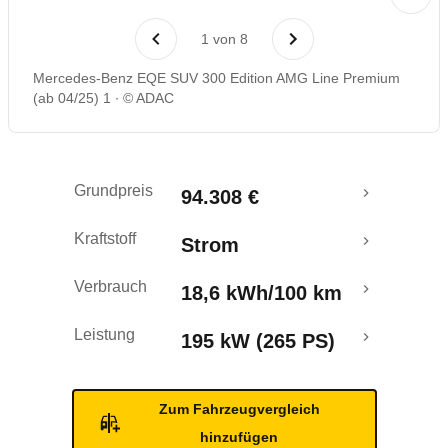
Laufende Kosten
1
von
8
Rückrufe & Mängel
Mercedes-Benz EQE SUV 300 Edition AMG Line Premium
(ab 04/25) 1
© ADAC
Reichweitenrechner
Crashtest
Grundpreis
94.308 €
Kraftstoff
Strom
Verbrauch
18,6 kWh/100 km
Leistung
195 kW (265 PS)
Zum Fahrzeugvergleich
hinzufügen