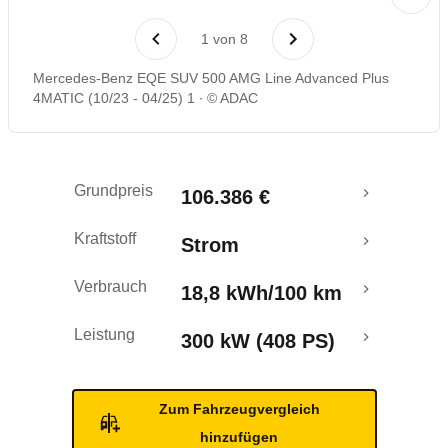
Laufende Kosten
1
von
8
Rückrufe & Mängel
Mercedes-Benz EQE SUV 500 AMG Line Advanced Plus
4MATIC (10/23 - 04/25) 1
© ADAC
Reichweitenrechner
Crashtest
Grundpreis
106.386 €
Kraftstoff
Strom
Verbrauch
18,8 kWh/100 km
Leistung
300 kW (408 PS)
Zum Fahrzeugvergleich
hinzufügen