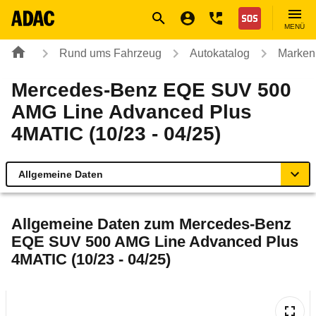
Navigation
Suche
Seiteninhalt
Fußzeile
Nothilfe
MENÜ
Rund ums Fahrzeug
Autokatalog
Marken
Mercedes-Benz EQE SUV 500
AMG Line Advanced Plus
4MATIC (10/23 - 04/25)
Allgemeine Daten
Allgemeine Daten
Allgemeine Daten zum
Mercedes-Benz
EQE SUV 500 AMG Line Advanced Plus
Technische Daten
4MATIC (10/23 - 04/25)
Ähnliche Autotests