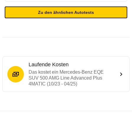
Zu den ähnlichen Autotests
Laufende Kosten
Das kostet ein Mercedes-Benz EQE
SUV 500 AMG Line Advanced Plus
4MATIC (10/23 - 04/25)
Testergebnisse von ähnlichen Autos
Laufende Kosten
Rückrufe & Mängel des Mercedes-Benz E
Reichweitenrechner
Crashtest Mercedes-EQ EQE SUV
Technische Daten des
Mercedes-Benz EQE