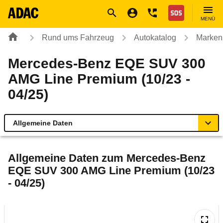
Navigation
Suche
Seiteninhalt
Fußzeile
Nothilfe
MENÜ
Rund ums Fahrzeug
Autokatalog
Marken
Mercedes-Benz EQE SUV 300
AMG Line Premium (10/23 -
04/25)
Allgemeine Daten
Allgemeine Daten
Allgemeine Daten zum
Mercedes-Benz
EQE SUV 300 AMG Line Premium (10/23
Technische Daten
- 04/25)
Ähnliche Autotests