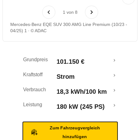
Laufende Kosten
1
von
8
Rückrufe & Mängel
Mercedes-Benz EQE SUV 300 AMG Line Premium (10/23 -
04/25) 1
© ADAC
Reichweitenrechner
Crashtest
Grundpreis
101.150 €
Kraftstoff
Strom
Verbrauch
18,3 kWh/100 km
Leistung
180 kW (245 PS)
Zum Fahrzeugvergleich
hinzufügen