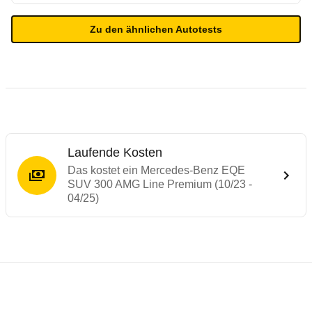
Zu den ähnlichen Autotests
Laufende Kosten
Das kostet ein Mercedes-Benz EQE
SUV 300 AMG Line Premium (10/23 -
04/25)
Testergebnisse von ähnlichen Autos
Laufende Kosten
Rückrufe & Mängel des Mercedes-Benz E
Reichweitenrechner
Crashtest Mercedes-EQ EQE SUV
Technische Daten des
Mercedes-Benz EQE