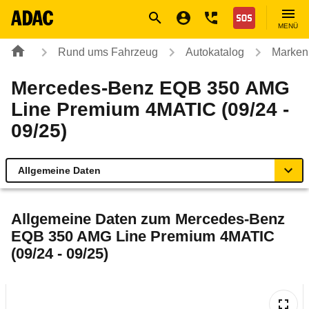
Navigation
Suche
Seiteninhalt
Fußzeile
Nothilfe
MENÜ
Rund ums Fahrzeug
Autokatalog
Marken
Mercedes-Benz EQB 350 AMG
Line Premium 4MATIC (09/24 -
09/25)
Allgemeine Daten
Allgemeine Daten
Allgemeine Daten zum
Mercedes-Benz
EQB 350 AMG Line Premium 4MATIC
Technische Daten
(09/24 - 09/25)
Laufende Kosten