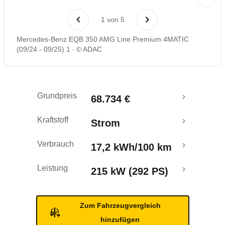
Rückrufe & Mängel
1
von
5
Reichweitenrechner
Mercedes-Benz EQB 350 AMG Line Premium 4MATIC
(09/24 - 09/25) 1
© ADAC
Grundpreis
68.734 €
Kraftstoff
Strom
Verbrauch
17,2 kWh/100 km
Leistung
215 kW (292 PS)
Zum Fahrzeugvergleich
hinzufügen