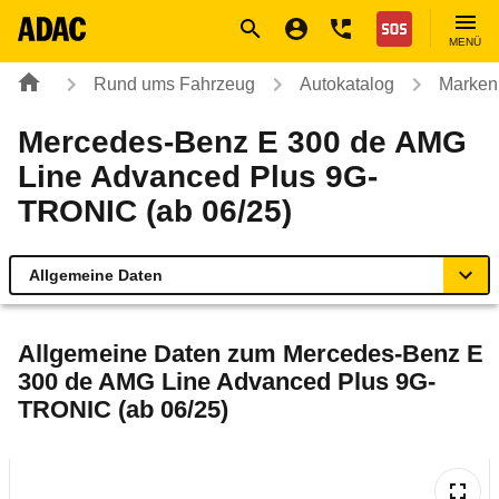
Navigation
Suche
Seiteninhalt
Fußzeile
Nothilfe
MENÜ
Rund ums Fahrzeug
Autokatalog
Marken
Mercedes-Benz E 300 de AMG
Line Advanced Plus 9G-
TRONIC (ab 06/25)
Allgemeine Daten
Allgemeine Daten
Allgemeine Daten zum
Mercedes-Benz E
300 de AMG Line Advanced Plus 9G-
Technische Daten
TRONIC (ab 06/25)
Ähnliche Autotests