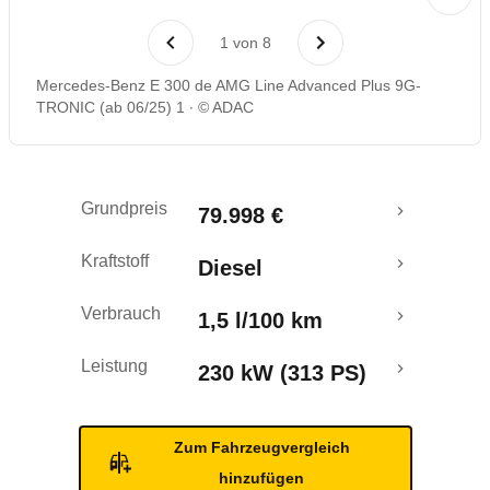
Laufende Kosten
1
von
8
Rückrufe & Mängel
Mercedes-Benz E 300 de AMG Line Advanced Plus 9G-
TRONIC (ab 06/25) 1
© ADAC
Reichweitenrechner
Crashtest
Grundpreis
79.998 €
Kraftstoff
Diesel
Verbrauch
1,5 l/100 km
Leistung
230 kW (313 PS)
Zum Fahrzeugvergleich
hinzufügen