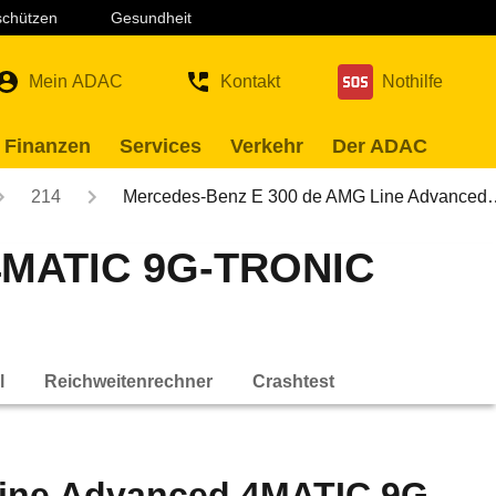
 schützen
Gesundheit
Mein ADAC
Kontakt
Nothilfe
 Finanzen
Services
Verkehr
Der ADAC
214
Mercedes-Benz E 300 de AMG Line Advanced
 4MATIC 9G-TRONIC
l
Reichweitenrechner
Crashtest
ine Advanced 4MATIC 9G-