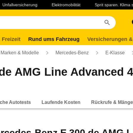
Unfallversicherung
Elektromobilität
Sprit sparen. Klima
 Freizeit
Rund ums Fahrzeug
Versicherungen &
Marken & Modelle
Mercedes-Benz
E-Klasse
 de AMG Line Advanced
che Autotests
Laufende Kosten
Rückrufe & Mänge
rcedes-Benz E 300 de AMG L