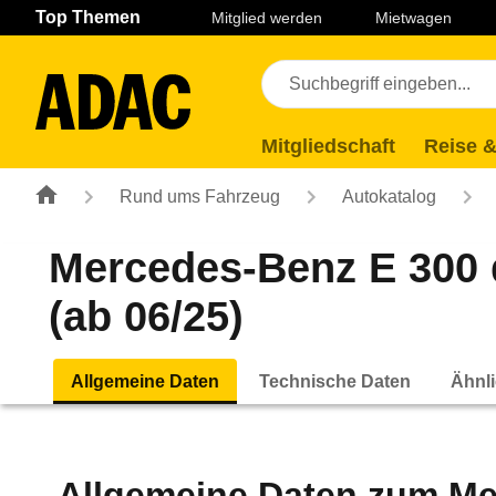
Navigation
Suche
Seiteninhalt
Fußzeile
Top Themen
Mitglied werden
Mietwagen
Mitgliedschaft
Reise &
Rund ums Fahrzeug
Autokatalog
Mercedes-Benz E 300
(ab 06/25)
Allgemeine Daten
Technische Daten
Ähnli
Allgemeine Daten zum
Me