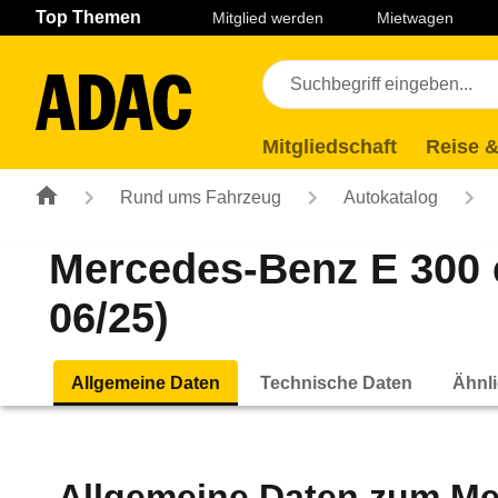
Navigation
Suche
Seiteninhalt
Fußzeile
Top Themen
Mitglied werden
Mietwagen
Mitgliedschaft
Reise &
Rund ums Fahrzeug
Autokatalog
Mercedes-Benz E 300
06/25)
Allgemeine Daten
Technische Daten
Ähnli
Allgemeine Daten zum
Me