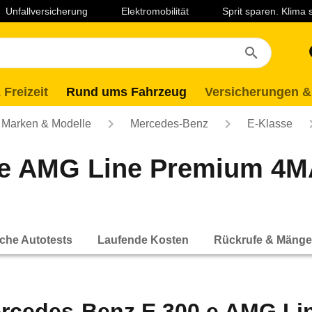
Unfallversicherung
Elektromobilität
Sprit sparen. Klima
 Freizeit
Rund ums Fahrzeug
Versicherungen &
Marken & Modelle
Mercedes-Benz
E-Klasse
 e AMG Line Premium 4M
che Autotests
Laufende Kosten
Rückrufe & Mänge
rcedes-Benz E 300 e AMG Li