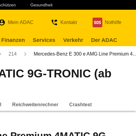
 schützen
Gesundheit
Mein ADAC
Kontakt
Nothilfe
 Finanzen
Services
Verkehr
Der ADAC
214
Mercedes-Benz E 300 e AMG Line Premium 4
ATIC 9G-TRONIC (ab
l
Reichweitenrechner
Crashtest
ne Premium 4MATIC 9G-