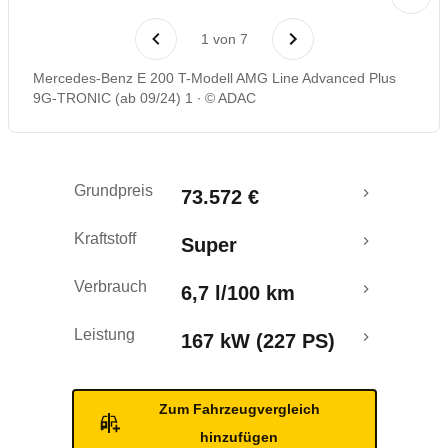
Laufende Kosten
1
von
7
Rückrufe & Mängel
Mercedes-Benz E 200 T-Modell AMG Line Advanced Plus
9G-TRONIC (ab 09/24) 1
© ADAC
Crashtest
Grundpreis
73.572 €
Kraftstoff
Super
Verbrauch
6,7 l/100 km
Leistung
167 kW (227 PS)
Zum Fahrzeugvergleich
hinzufügen