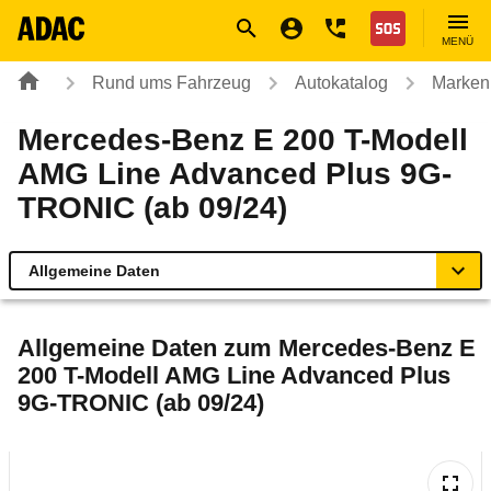
Navigation
Suche
Seiteninhalt
Fußzeile
Nothilfe
MENÜ
Rund ums Fahrzeug
Autokatalog
Marken
Mercedes-Benz E 200 T-Modell
AMG Line Advanced Plus 9G-
TRONIC (ab 09/24)
Allgemeine Daten
Allgemeine Daten
Allgemeine Daten zum
Mercedes-Benz E
200 T-Modell AMG Line Advanced Plus
Technische Daten
9G-TRONIC (ab 09/24)
Ähnliche Autotests