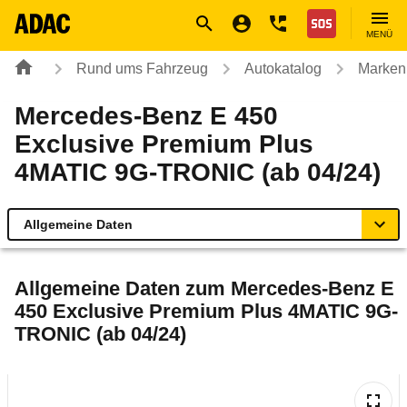
Navigation
Suche
Seiteninhalt
Fußzeile
Nothilfe
MENÜ
Rund ums Fahrzeug
Autokatalog
Marken
Mercedes-Benz E 450
Exclusive Premium Plus
4MATIC 9G-TRONIC (ab 04/24)
Allgemeine Daten
Allgemeine Daten
Allgemeine Daten zum
Mercedes-Benz E
450 Exclusive Premium Plus 4MATIC 9G-
Technische Daten
TRONIC (ab 04/24)
Ähnliche Autotests