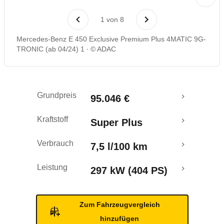
Laufende Kosten
1
von
8
Rückrufe & Mängel
Mercedes-Benz E 450 Exclusive Premium Plus 4MATIC 9G-
TRONIC (ab 04/24) 1
© ADAC
Crashtest
Grundpreis
95.046 €
Kraftstoff
Super Plus
Verbrauch
7,5 l/100 km
Leistung
297 kW (404 PS)
Zum Fahrzeugvergleich
hinzufügen