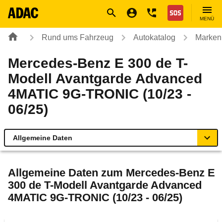
Navigation
Suche
Seiteninhalt
Fußzeile
Nothilfe
MENÜ
Rund ums Fahrzeug
Autokatalog
Marken
Mercedes-Benz E 300 de T-
Modell Avantgarde Advanced
4MATIC 9G-TRONIC (10/23 -
06/25)
Allgemeine Daten
Allgemeine Daten
Allgemeine Daten zum
Mercedes-Benz E
300 de T-Modell Avantgarde Advanced
Technische Daten
4MATIC 9G-TRONIC (10/23 - 06/25)
Ähnliche Autotests