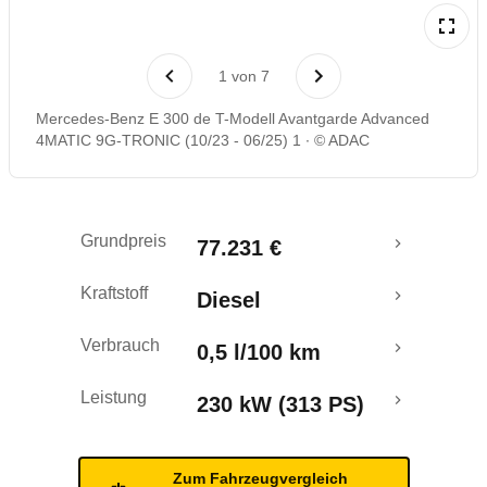
Laufende Kosten
1
von
7
Rückrufe & Mängel
Mercedes-Benz E 300 de T-Modell Avantgarde Advanced
4MATIC 9G-TRONIC (10/23 - 06/25) 1
© ADAC
Reichweitenrechner
Crashtest
Grundpreis
77.231 €
Kraftstoff
Diesel
Verbrauch
0,5 l/100 km
Leistung
230 kW (313 PS)
Zum Fahrzeugvergleich