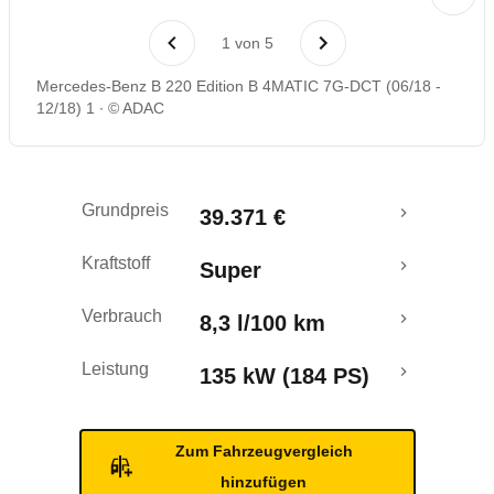
Laufende Kosten
1
von
5
Rückrufe & Mängel
Mercedes-Benz B 220 Edition B 4MATIC 7G-DCT (06/18 -
12/18) 1
© ADAC
Crashtest
Grundpreis
39.371 €
Kraftstoff
Super
Verbrauch
8,3 l/100 km
Leistung
135 kW (184 PS)
Zum Fahrzeugvergleich
hinzufügen