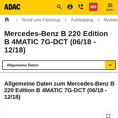
Navigation
Suche
Seiteninhalt
Fußzeile
Nothilfe
MENÜ
Rund ums Fahrzeug
Autokatalog
Marken
Mercedes-Benz B 220 Edition
B 4MATIC 7G-DCT (06/18 -
12/18)
Allgemeine Daten
Allgemeine Daten
Allgemeine Daten zum
Mercedes-Benz B
220 Edition B 4MATIC 7G-DCT (06/18 -
Technische Daten
12/18)
Ähnliche Autotests