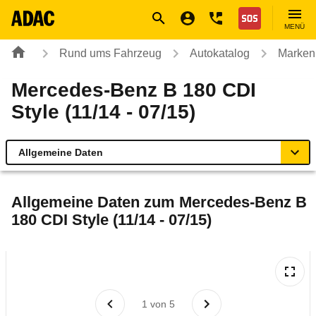
Navigation
Suche
Seiteninhalt
Fußzeile
Nothilfe
MENÜ
Rund ums Fahrzeug
Autokatalog
Marken
Mercedes-Benz B 180 CDI
Style (11/14 - 07/15)
Allgemeine Daten
Allgemeine Daten
Allgemeine Daten zum
Mercedes-Benz B
180 CDI Style (11/14 - 07/15)
Technische Daten
Ähnliche Autotests
Laufende Kosten
1
von
5