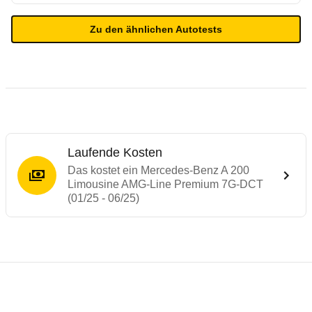
Zu den ähnlichen Autotests
Laufende Kosten
Das kostet ein Mercedes-Benz A 200
Limousine AMG-Line Premium 7G-DCT
(01/25 - 06/25)
Testergebnisse von ähnlichen Autos
Laufende Kosten
Rückrufe & Mängel des Mercedes-Benz A-
Technische Daten des
Mercedes-Benz A 2