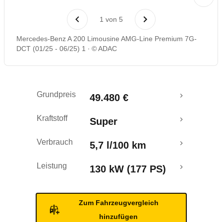
Laufende Kosten
1
von
5
Rückrufe & Mängel
Mercedes-Benz A 200 Limousine AMG-Line Premium 7G-
DCT (01/25 - 06/25) 1
© ADAC
Grundpreis
49.480 €
Kraftstoff
Super
Verbrauch
5,7 l/100 km
Leistung
130 kW (177 PS)
Zum Fahrzeugvergleich
hinzufügen