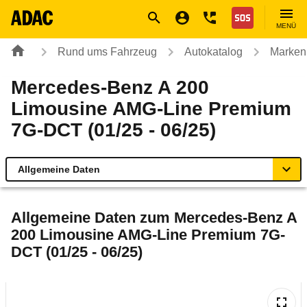
Navigation
Suche
Seiteninhalt
Fußzeile
Nothilfe
MENÜ
Rund ums Fahrzeug
Autokatalog
Marken
Mercedes-Benz A 200
Limousine AMG-Line Premium
7G-DCT (01/25 - 06/25)
Allgemeine Daten
Allgemeine Daten
Allgemeine Daten zum
Mercedes-Benz A
200 Limousine AMG-Line Premium 7G-
Technische Daten
DCT (01/25 - 06/25)
Ähnliche Autotests