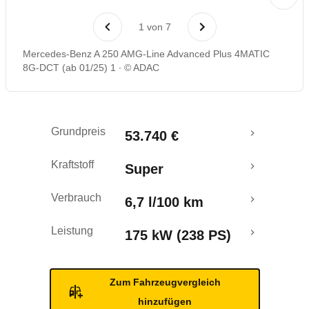
Laufende Kosten
1
von
7
Rückrufe & Mängel
Mercedes-Benz A 250 AMG-Line Advanced Plus 4MATIC
8G-DCT (ab 01/25) 1
© ADAC
Grundpreis
53.740 €
Kraftstoff
Super
Verbrauch
6,7 l/100 km
Leistung
175 kW (238 PS)
Zum Fahrzeugvergleich
hinzufügen