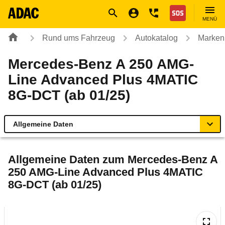
Navigation
Suche
Seiteninhalt
Fußzeile
Nothilfe
MENÜ
Rund ums Fahrzeug
Autokatalog
Marken
Mercedes-Benz A 250 AMG-
Line Advanced Plus 4MATIC
8G-DCT (ab 01/25)
Allgemeine Daten
Allgemeine Daten
Allgemeine Daten zum
Mercedes-Benz A
250 AMG-Line Advanced Plus 4MATIC
Technische Daten
8G-DCT (ab 01/25)
Ähnliche Autotests