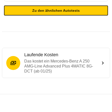
Zu den ähnlichen Autotests
Laufende Kosten
Das kostet ein Mercedes-Benz A 250
AMG-Line Advanced Plus 4MATIC 8G-
DCT (ab 01/25)
Testergebnisse von ähnlichen Autos
Laufende Kosten
Rückrufe & Mängel des Mercedes-Benz A-
Technische Daten des
Mercedes-Benz A 