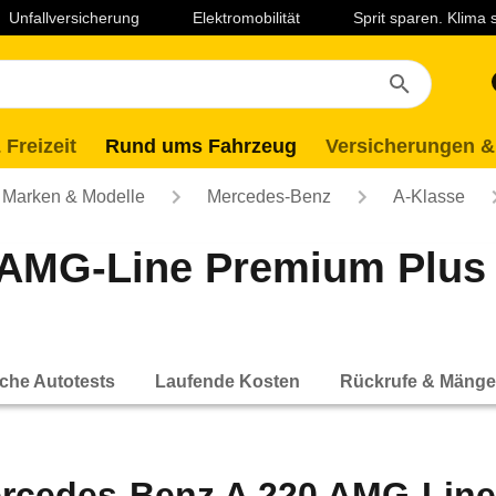
Unfallversicherung
Elektromobilität
Sprit sparen. Klima
 Freizeit
Rund ums Fahrzeug
Versicherungen &
Marken & Modelle
Mercedes-Benz
A-Klasse
 AMG-Line Premium Plu
che Autotests
Laufende Kosten
Rückrufe & Mänge
rcedes-Benz A 220 AMG-Line