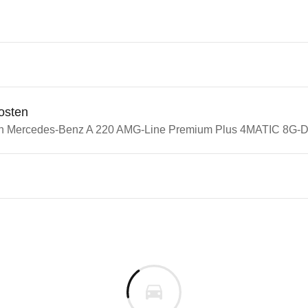
osten
in Mercedes-Benz A 220 AMG-Line Premium Plus 4MATIC 8G-DC
n Autos
edes-Benz A-Klasse
edes-Benz A 220 AMG-Line Pr
s derselben Baureihengeneration wie das ausgewähl