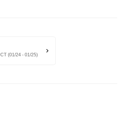
T (01/24 - 01/25)
emium Plus 4MATIC 8G-DCT (0
te Fahrzeug.