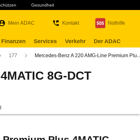
 schützen
Gesundheit
Mein ADAC
Kontakt
Nothilfe
 Finanzen
Services
Verkehr
Der ADAC
177
Mercedes-Benz A 220 AMG-Line Premium Plu
s 4MATIC 8G-DCT
l
 Premium Plus 4MATIC