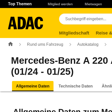
Navigation
Suche
Seiteninhalt
Fußzeile
Top Themen
Mitglied werden
Mietwagen
Mitgliedschaft
Reise &
Rund ums Fahrzeug
Autokatalog
Mercedes-Benz A 220
(01/24 - 01/25)
Allgemeine Daten
Technische Daten
Ähnli
Allgemeine Daten zum
Me