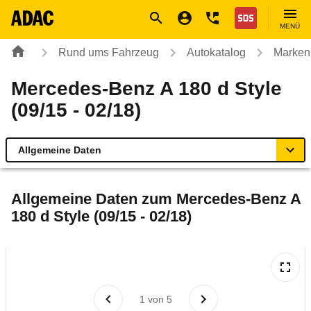
Navigation
Suche
Seiteninhalt
Fußzeile
Nothilfe
MENÜ
Rund ums Fahrzeug
Autokatalog
Marken
Mercedes-Benz A 180 d Style
(09/15 - 02/18)
Allgemeine Daten
Allgemeine Daten
Allgemeine Daten zum
Mercedes-Benz A
180 d Style (09/15 - 02/18)
Technische Daten
Ähnliche Autotests
Laufende Kosten
1
von
5