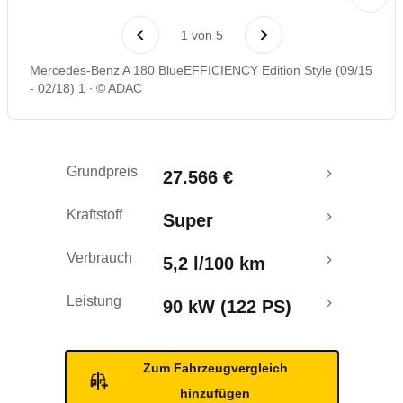
Laufende Kosten
1
von
5
Rückrufe & Mängel
Mercedes-Benz A 180 BlueEFFICIENCY Edition Style (09/15
- 02/18) 1
© ADAC
Ecotest
Crashtest
Grundpreis
27.566 €
Kraftstoff
Super
Verbrauch
5,2 l/100 km
Leistung
90 kW (122 PS)
Zum Fahrzeugvergleich
hinzufügen