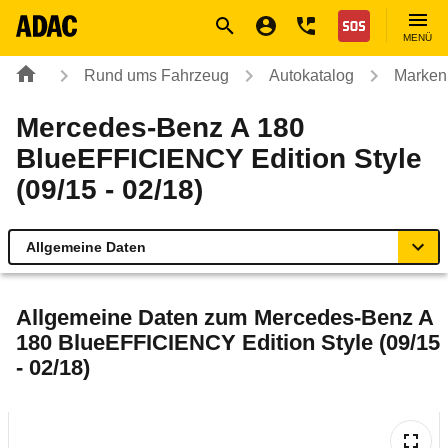
Navigation
Suche
Seiteninhalt
Fußzeile
Nothilfe
MENÜ
Rund ums Fahrzeug
Autokatalog
Marken
Mercedes-Benz A 180
BlueEFFICIENCY Edition Style
(09/15 - 02/18)
Allgemeine Daten
Allgemeine Daten
Allgemeine Daten zum
Mercedes-Benz A
180 BlueEFFICIENCY Edition Style (09/15
Technische Daten
- 02/18)
Ähnliche Autotests