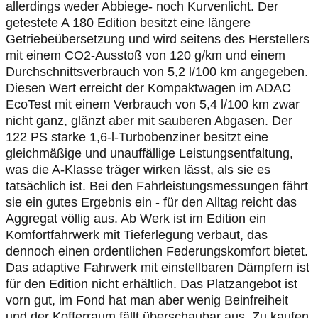
allerdings weder Abbiege- noch Kurvenlicht. Der
getestete A 180 Edition besitzt eine längere
Getriebeübersetzung und wird seitens des Herstellers
mit einem CO2-Ausstoß von 120 g/km und einem
Durchschnittsverbrauch von 5,2 l/100 km angegeben.
Diesen Wert erreicht der Kompaktwagen im ADAC
EcoTest mit einem Verbrauch von 5,4 l/100 km zwar
nicht ganz, glänzt aber mit sauberen Abgasen. Der
122 PS starke 1,6-l-Turbobenziner besitzt eine
gleichmäßige und unauffällige Leistungsentfaltung,
was die A-Klasse träger wirken lässt, als sie es
tatsächlich ist. Bei den Fahrleistungsmessungen fährt
sie ein gutes Ergebnis ein - für den Alltag reicht das
Aggregat völlig aus. Ab Werk ist im Edition ein
Komfortfahrwerk mit Tieferlegung verbaut, das
dennoch einen ordentlichen Federungskomfort bietet.
Das adaptive Fahrwerk mit einstellbaren Dämpfern ist
für den Edition nicht erhältlich. Das Platzangebot ist
vorn gut, im Fond hat man aber wenig Beinfreiheit
und der Kofferraum fällt überschaubar aus. Zu kaufen