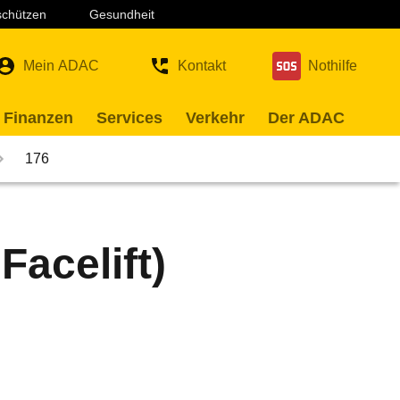
 schützen
Gesundheit
Mein ADAC
Kontakt
Nothilfe
 Finanzen
Services
Verkehr
Der ADAC
176
acelift)