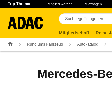
Navigation
Suche
Seiteninhalt
Fußzeile
Top Themen
Mitglied werden
Mietwagen
Mitgliedschaft
Reise &
Rund ums Fahrzeug
Autokatalog
Mercedes-Ben