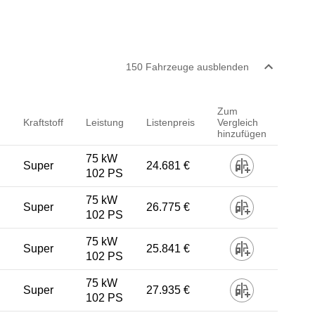
150
Fahrzeug
e
ausblenden
Zum
Kraftstoff
Leistung
Listenpreis
Vergleich
hinzufügen
75 kW
Super
24.681 €
102 PS
75 kW
Super
26.775 €
102 PS
75 kW
Super
25.841 €
102 PS
75 kW
Super
27.935 €
102 PS