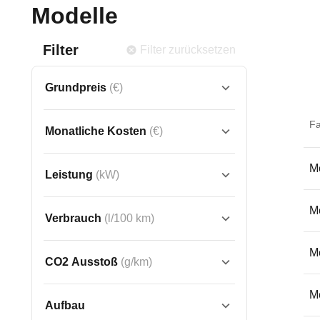
Modelle
Filter
Filter zurücksetzen
Grundpreis
(€)
F
Monatliche Kosten
(€)
M
Leistung
(kW)
M
Verbrauch
(l/100 km)
Me
CO2 Ausstoß
(g/km)
M
Aufbau