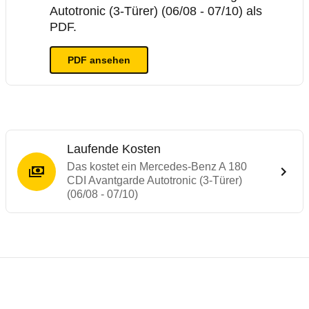
Autotronic (3-Türer) (06/08 - 07/10) als
PDF.
PDF ansehen
Laufende Kosten
Das kostet ein Mercedes-Benz A 180
CDI Avantgarde Autotronic (3-Türer)
(06/08 - 07/10)
Testergebnisse von ähnlichen Autos
Laufende Kosten
Rückrufe & Mängel des Mercedes-Benz A-
Technische Daten des
Mercedes-Benz A 18