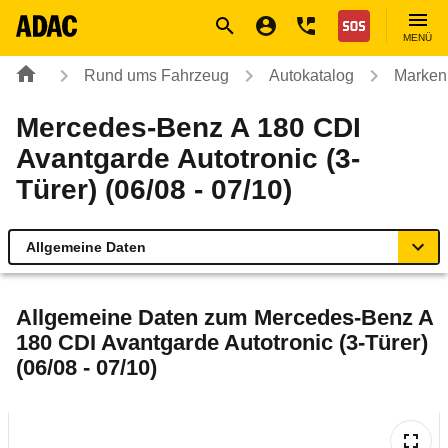
Navigation
Suche
Seiteninhalt
Fußzeile
Nothilfe
MENÜ
Rund ums Fahrzeug
Autokatalog
Marken
Mercedes-Benz A 180 CDI
Avantgarde Autotronic (3-
Türer) (06/08 - 07/10)
Allgemeine Daten
Allgemeine Daten
Allgemeine Daten zum
Mercedes-Benz A
180 CDI Avantgarde Autotronic (3-Türer)
Technische Daten
(06/08 - 07/10)
Ähnliche Autotests