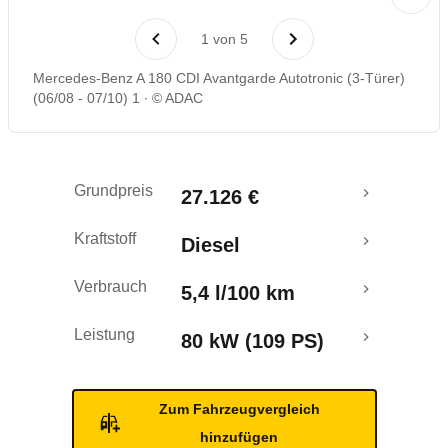
Laufende Kosten
1
von
5
Rückrufe & Mängel
Mercedes-Benz A 180 CDI Avantgarde Autotronic (3-Türer)
(06/08 - 07/10) 1
© ADAC
Grundpreis
27.126 €
Kraftstoff
Diesel
Verbrauch
5,4 l/100 km
Leistung
80 kW (109 PS)
Zum Fahrzeugvergleich
hinzufügen