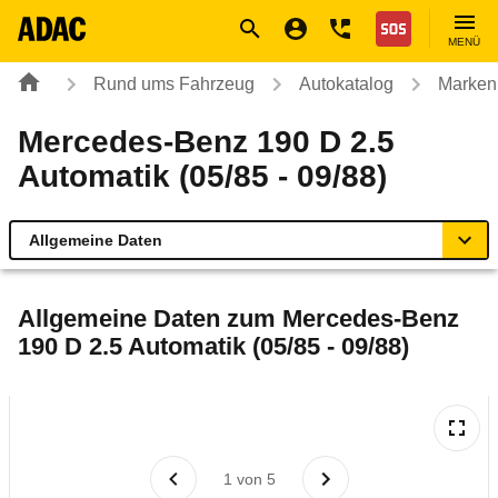
Navigation
Suche
Seiteninhalt
Fußzeile
Nothilfe
MENÜ
Rund ums Fahrzeug
Autokatalog
Marken
Mercedes-Benz 190 D 2.5
Automatik (05/85 - 09/88)
Allgemeine Daten
Allgemeine Daten
Allgemeine Daten zum
Mercedes-Benz
190 D 2.5 Automatik (05/85 - 09/88)
Technische Daten
Laufende Kosten
Rückrufe & Mängel
1
von
5