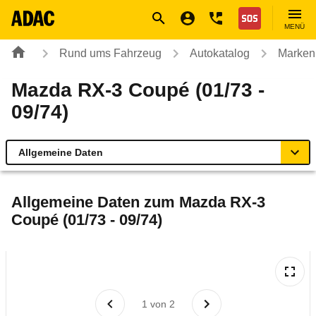
Navigation
Suche
Seiteninhalt
Fußzeile
Nothilfe
MENÜ
Rund ums Fahrzeug
Autokatalog
Marken
Mazda RX-3 Coupé (01/73 -
09/74)
Allgemeine Daten
Allgemeine Daten
Allgemeine Daten zum
Mazda RX-3
Coupé (01/73 - 09/74)
Technische Daten
Rückrufe & Mängel
1
von
2