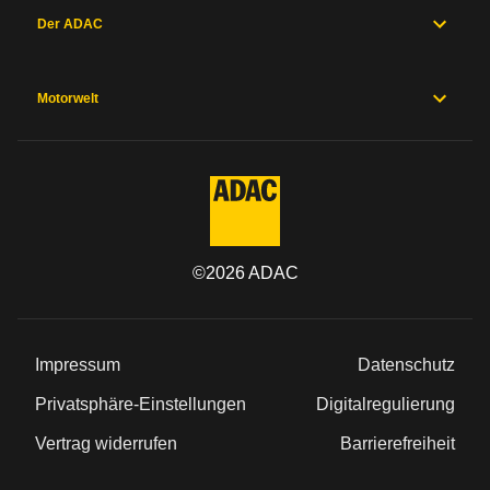
Der ADAC
Allgemein
Motor
und
Antrieb
Motorwelt
Maße
und
Zum Mängelforum
Gewichte
Karosserie
und
Fahrwerk
Messwerte
Hersteller
©
2026
ADAC
Sicherheitsausstattung
Herstellergarantien
Preise und
Ausstattung
Impressum
Datenschutz
Privatsphäre-Einstellungen
Digitalregulierung
Vertrag widerrufen
Barrierefreiheit
Allgemein