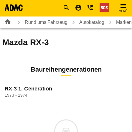
Navigation
Suche
Seiteninhalt
Fußzeile
Nothilfe
MENÜ
Rund ums Fahrzeug
Autokatalog
Marken
Mazda
RX-3
Baureihengenerationen
RX-3 1. Generation
1973 - 1974