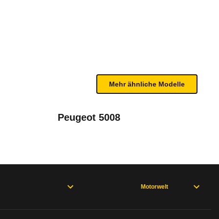
6)
renen Geschwindigkeit und der Außentemperatur bes
bleme mit Ihrem Fahrzeug haben. Ihre Meldungen w
Mehr ähnliche Modelle
Peugeot 5008
Motorwelt
rweisen und wo öfter der Pannenhelfer gefragt is