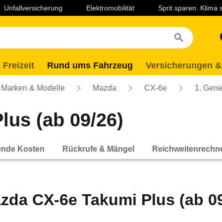
Unfallversicherung
Elektromobilität
Sprit sparen. Klima
 Freizeit
Rund ums Fahrzeug
Versicherungen &
Marken & Modelle
Mazda
CX-6e
1. Gene
us (ab 09/26)
ende Kosten
Rückrufe & Mängel
Reichweitenrechn
zda CX-6e Takumi Plus (ab 09