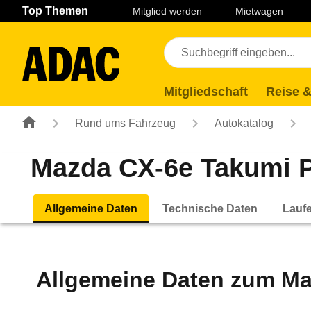
Navigation
Suche
Seiteninhalt
Fußzeile
Top Themen
Mitglied werden
Mietwagen
Mitgliedschaft
Reise &
Rund ums Fahrzeug
Autokatalog
Mazda CX-6e Takumi Pl
Allgemeine Daten
Technische Daten
Lauf
Allgemeine Daten zum
Ma