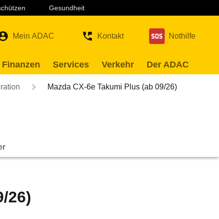
 schützen
Gesundheit
Mein ADAC
Kontakt
Nothilfe
 Finanzen
Services
Verkehr
Der ADAC
ration
Mazda CX-6e Takumi Plus (ab 09/26)
er
/26)