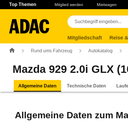
Navigation
Suche
Seiteninhalt
Fußzeile
Top Themen
Mitglied werden
Mietwagen
Mitgliedschaft
Reise &
Rund ums Fahrzeug
Autokatalog
Mazda 929 2.0i GLX (10
Allgemeine Daten
Technische Daten
Lauf
Allgemeine Daten zum
Ma