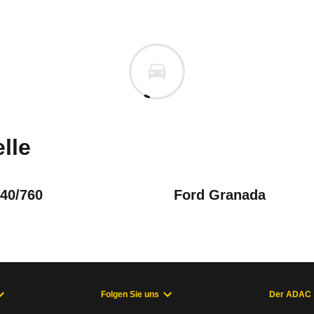
a 929
 929 2.0i GLX (10/84 - 05/87)
n vor. Lassen Sie uns gerne wissen, wenn Sie Pro
lle
740/760
Ford Granada
Folgen Sie uns
Der ADAC