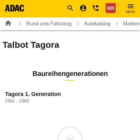
Navigation
Suche
Seiteninhalt
Fußzeile
Nothilfe
MENÜ
Rund ums Fahrzeug
Autokatalog
Marken
Talbot
Tagora
Baureihengenerationen
Tagora 1. Generation
1981 - 1983